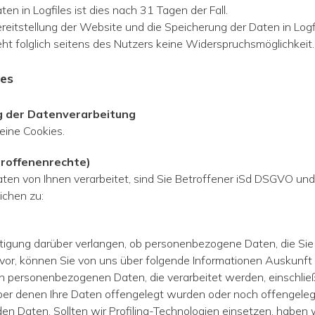
ten in Logfiles ist dies nach 31 Tagen der Fall.
eitstellung der Website und die Speicherung der Daten in Logfil
teht folglich seitens des Nutzers keine Widerspruchsmöglichkeit.
ies
g der Datenverarbeitung
ine Cookies.
troffenenrechte)
n von Ihnen verarbeitet, sind Sie Betroffener iSd DSGVO und
ichen zu:
tigung darüber verlangen, ob personenbezogene Daten, die Sie 
 vor, können Sie von uns über folgende Informationen Auskunft
 personenbezogenen Daten, die verarbeitet werden, einschlie
ber denen Ihre Daten offengelegt wurden oder noch offengeleg
en Daten. Sollten wir Profiling-Technologien einsetzen, haben 