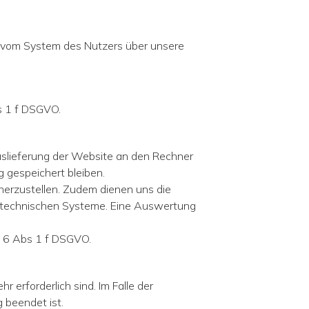
e vom System des Nutzers über unsere
s 1 f DSGVO.
slieferung der Website an den Rechner
g gespeichert bleiben.
cherzustellen. Zudem dienen uns die
onstechnischen Systeme. Eine Auswertung
t 6 Abs 1 f DSGVO.
 erforderlich sind. Im Falle der
g beendet ist.