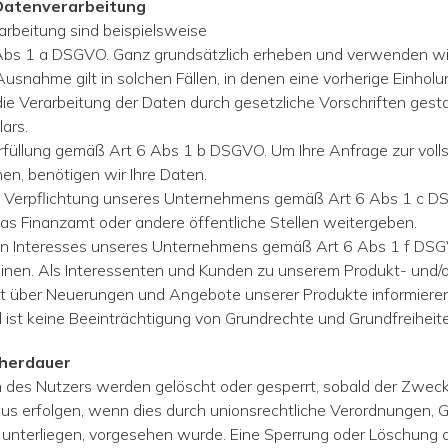
 Datenverarbeitung
rbeitung sind beispielsweise
 Abs 1 a DSGVO. Ganz grundsätzlich erheben und verwenden wi
Ausnahme gilt in solchen Fällen, in denen eine vorherige Einholu
ie Verarbeitung der Daten durch gesetzliche Vorschriften gestat
ars.
füllung gemäß Art 6 Abs 1 b DSGVO. Um Ihre Anfrage zur volls
nen, benötigen wir Ihre Daten.
hen Verpflichtung unseres Unternehmens gemäß Art 6 Abs 1 c 
das Finanzamt oder andere öffentliche Stellen weitergeben.
en Interesses unseres Unternehmens gemäß Art 6 Abs 1 f DSG
en. Als Interessenten und Kunden zu unserem Produkt- und/
elt über Neue­rungen und Angebote unserer Produkte informieren
ist keine Beeinträchtigung von Grundrechte und Grundfreiheit
cherdauer
es Nutzers werden gelöscht oder gesperrt, sobald der Zweck d
us erfolgen, wenn dies durch unionsrechtliche Verordnungen, G
r unterliegen, vorgesehen wurde. Eine Sperrung oder Löschung 