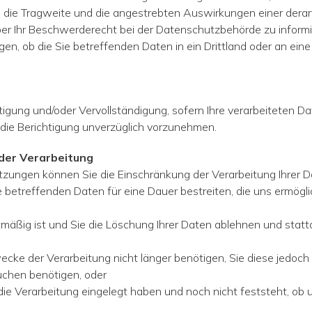
ie die Tragweite und die angestreb­ten Auswirkungen einer derar
 über Ihr Beschwerderecht bei der Datenschutzbe­hörde zu infor
en, ob die Sie betreffenden Daten in ein Drittland oder an eine
igung und/oder Vervollständigung, sofern Ihre verarbeiteten Dat
 die Berichtigung unverzüglich vorzunehmen.
 der Verarbeitung
zungen können Sie die Einschränkung der Verarbeitung Ihrer D
e betreffenden Daten für eine Dauer bestreiten, die uns ermöglic
mäßig ist und Sie die Löschung Ihrer Daten ablehnen und stat
wecke der Verarbeitung nicht länger benötigen, Sie diese jedo
üchen benötigen, oder
e Verarbeitung eingelegt haben und noch nicht feststeht, ob