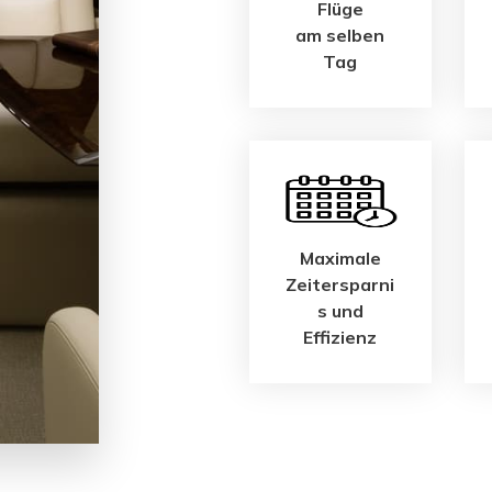
Flüge
am selben
Tag
Maximale
Zeitersparni
s und
Effizienz